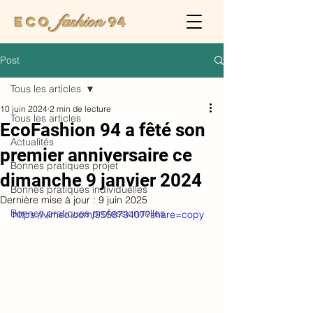
fashion
Eco
94
Post
Tous les articles
10 juin 2024
2 min de lecture
Tous les articles
EcoFashion 94 a fêté son
Actualités
premier anniversaire ce
Bonnes pratiques projet
dimanche 9 janvier 2024
Bonnes pratiques individuelles
Dernière mise à jour :
9 juin 2025
Bonnes pratiques professionnelles
https://vimeo.com/955873407?share=copy