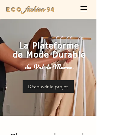
fashion
Eco
94
La Plateforme
de Mode Durable
du Val-de-Marne.
Découvrir le projet