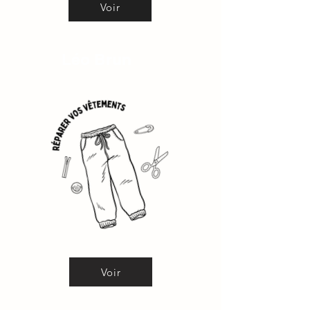
Voir
Léo Brun
Voir