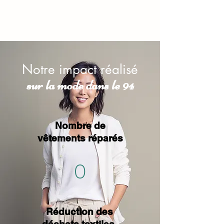
Notre impact réalisé
sur la mode dans le 94
Nombre de
vêtements réparés
0
Réduction des
déchets textiles