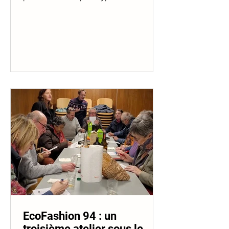
retoucherie EF94, développé dans le
cadre...
EcoFashion 94 : un
troisième atelier sous le