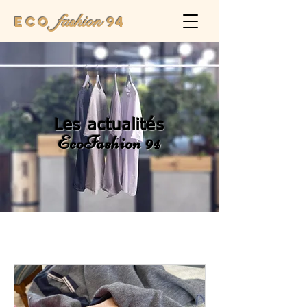
fashion
Eco
94
Les actualités
EcoFashion 94