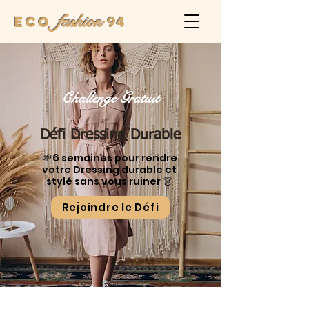
fashion
Eco
94
Challenge Gratuit
Défi Dressing Durable
🌱6
semaines pour rendre
votre Dressing durable et
👗
stylé sans vous ruiner
Rejoindre le Défi