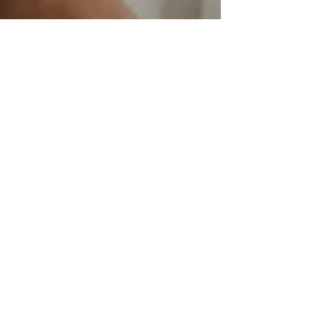
8 sept. 2023
2 min de lecture
Mettre à disposition un local
d’essayage
Les ressourceries, avec leur engagement en faveur
du développement durable, jouent un rôle crucial
dans la promotion d'une mode plus...